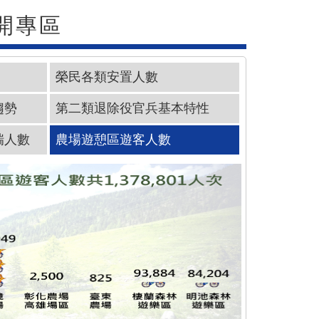
開專區
榮民各類安置人數
趨勢
第二類退除役官兵基本特性
瑞人數
農場遊憩區遊客人數