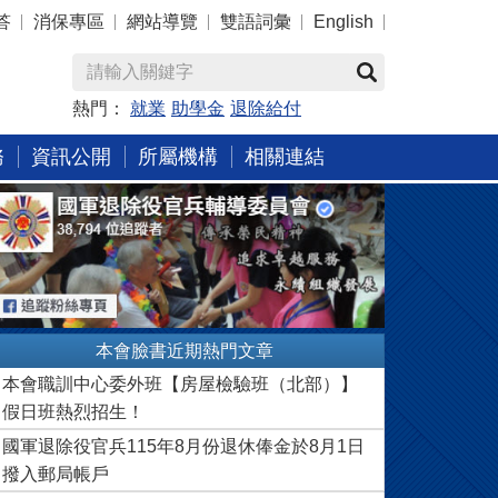
答
消保專區
網站導覽
雙語詞彙
English
熱門：
就業
助學金
退除給付
務
資訊公開
所屬機構
相關連結
本會臉書近期熱門文章
本會職訓中心委外班【房屋檢驗班（北部）】
假日班熱烈招生！
國軍退除役官兵115年8月份退休俸金於8月1日
撥入郵局帳戶