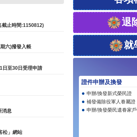
退
時間:1150812)
就
星期六)撥發入帳
1日至30日受理申請
證件申辦及換發
申辦/換發新式榮民證
補發備除役軍人眷屬證
申辦/換發榮民遺眷家
新消息
黑客松」網站