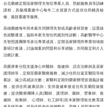
台北榮總定期蒞家辦理失智症專業人員、照顧服務員等訓練
課程，其傷殘重建中心每年二次巡迴方式提供住民輔具檢
修、義肢重建等服務。
高雄榮總每年與本家共同辦理失智或高齡者研習會；設置綠
色就醫通道，協助本家失智住民鑑別性診斷；高齡醫學中心
失智照護團隊等多位專業成員，定期蒞家辦理跨專業領域個
案研討會議，討論個案的問題和分享經驗，共同擬定和介入
治療計畫。
高榮屏東分院支援身心科醫師、復健師、語言治療師及居家
護理師等，定期至榮家醫療服務，減少住民往返至醫院等候
看診、減少高就診次數；家醫科定期到榮家辦理巡迴義診服
務，提供住民健康諮詢；安排復健車接送住民至榮院做復
健；提供醫療團隊人員(醫師、護理師、藥師、營養師、復
健師、衛教師、 心理師、社工師等)至本家辦理衛生教育講
座及研習會，提升住民衛生保健觀念、照服人員照護知識、