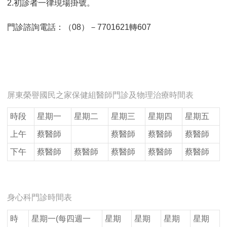
2.初診者一律現場掛號。
門診諮詢電話：（08）－7701621轉607
屏東榮譽國民之家保健組醫師門診及物理治療時間表
時段
星期一
星期二
星期三
星期四
星期五
上午
蔡醫師
蔡醫師
蔡醫師
蔡醫師
下午
蔡醫師
蔡醫師
蔡醫師
蔡醫師
蔡醫師
身心科門診時間表
時
星期一(每四週一
星期
星期
星期
星期