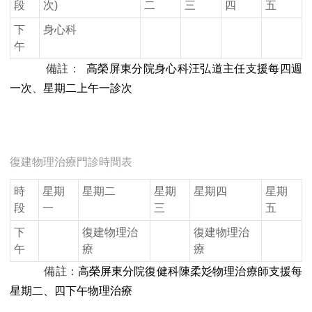
段
次)
二
三
四
五
下
身心科
午
備註：
高榮屏東分院身心科汪弘道主任支援每四週
一次
、
星期二上午一診次
復建物理治療門診時間表
時
星期
星期二
星期
星期四
星期
段
一
三
五
下
復建物理治
復建物理治
午
療
療
備註：
高榮屏東分院復健科陳柔彣物理治療師支援每
星期二、四下午物理治療