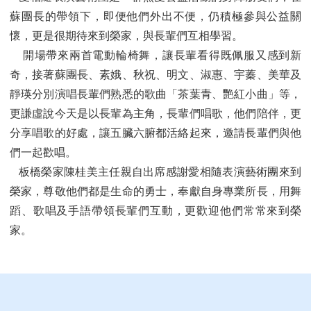
蘇團長的帶領下，即便他們外出不便，仍積極參與公益關
懷，更是很期待來到榮家，與長輩們互相學習。
開場帶來兩首電動輪椅舞，讓長輩看得既佩服又感到新
奇，接著蘇團長、素娥、秋祝、明文、淑惠、宇蓁、美華及
靜瑛分別演唱長輩們熟悉的歌曲「茶葉青、艷紅小曲」等，
更謙虛說今天是以長輩為主角，長輩們唱歌，他們陪伴，更
分享唱歌的好處，讓五臟六腑都活絡起來，邀請長輩們與他
們一起歡唱。
板橋榮家陳桂美主任親自出席感謝愛相隨表演藝術團來到
榮家，尊敬他們都是生命的勇士，奉獻自身專業所長，用舞
蹈、歌唱及手語帶領長輩們互動，更歡迎他們常常來到榮
家。