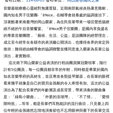
發布日期：
114-06-03
發布單位：
岡山榮譽國民之家
音樂最能療癒心靈絕對無庸置疑。近期南部氣候炎熱暑意難耐，
國內知名男子弦樂團-「8%ice」在輔導會就養處的協調接洽下，
頂著酷暑來南臺灣的岡山榮家，為住民長輩帶來一場弦聲悠揚繚
繞不絕的午后音樂饗宴。「8%ice男子弦樂團」是國內享負盛名
的專業音樂團體，「藝術、生活、公益」是該團隊的經營理念，
成立至今經常在各縣市的表演廳公開演出，也獲得各界的肯定與
推崇；難得經由輔導會的協調聯繫並獲同意進入榮家為長輩公益
演出，著實難得。
     這次南下岡山榮家公益表演的行程由團員陳冠榮領軍，隨行
計有5位團員，每一位團員都非常的年輕，同時都是畢業於國內
知名音樂學府的高材生，並且專攻各類提琴樂器，在長輩的眼裡
看來幾乎就像是自己的寶貝金孫般的令人疼惜有加。這次的公益
演出為了配合長輩們的年齡層及成長背景，帶來演奏的樂曲像
是：「綠島小樂曲」、「外婆的澎湖灣」、「不了情」、「愛情
限時批」...等等，都是長輩們耳熟能詳的流行曲目，只見臺上四
位年輕的金孫雖然忘情地演奏卻也不忘用眼神與臺下的長輩交流