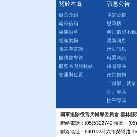
關於本處
訊息公告
:::
處長介紹
職缺公告
處長信箱
恩澤榜
組織沿革
榮民遺留不動
組織架構
最新消息
職掌與電話
活動訊息
服務處導覽
就業資訊
服務區與服務站
採購專區
交通與位置
便民措施
『就學、就業
訓』專區
性平專區
國軍退除役官兵輔導委員會 雲林縣
聯絡電話：(05)5322742 傳真：(05)
聯絡地址：640102斗六市榮譽路 160