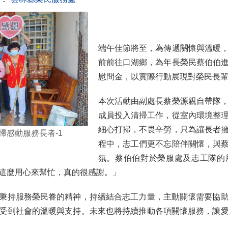
端午佳節將至，為傳遞關懷與溫暖
前前往口湖鄉，為年長榮民蔡伯伯
慰問金，以實際行動展現對榮民長
本次活動由副處長蔡榮源親自帶隊
成員投入清掃工作，從室內環境整
細心打掃，不畏辛勞，只為讓長者
掃感動服務長者-1
程中，志工們更不忘陪伴關懷，與
氛。蔡伯伯對於榮服處及志工隊的
這麼用心來幫忙，真的很感謝。」
秉持服務榮民眷的精神，持續結合志工力量，主動關懷需要協
受到社會的溫暖與支持。未來也將持續推動各項關懷服務，讓