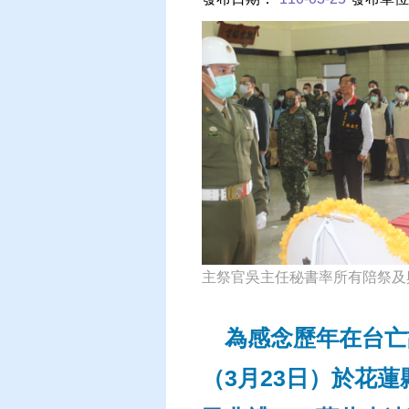
主祭官吳主任秘書率所有陪祭及
為感念歷年在台亡
（3月23日）於花