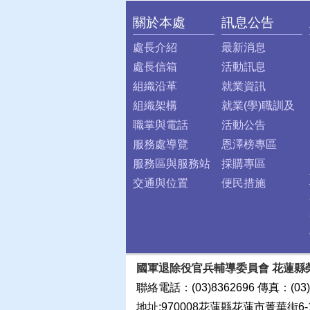
關於本處
訊息公告
:::
處長介紹
最新消息
處長信箱
活動訊息
組織沿革
就業資訊
組織架構
就業(學)職訓及
職掌與電話
活動公告
服務處導覽
恩澤榜專區
服務區與服務站
採購專區
交通與位置
便民措施
國軍退除役官兵輔導委員會 花蓮縣
聯絡電話：(03)8362696 傳真：(03)
地址:970008花蓮縣花蓮市菁華街6-