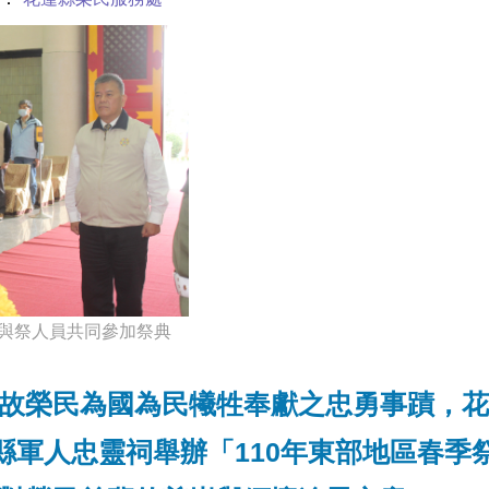
與祭人員共同參加祭典
故榮民為國為民犧牲奉獻之忠勇事蹟，花
蓮縣軍人忠靈祠舉辦「110年東部地區春季