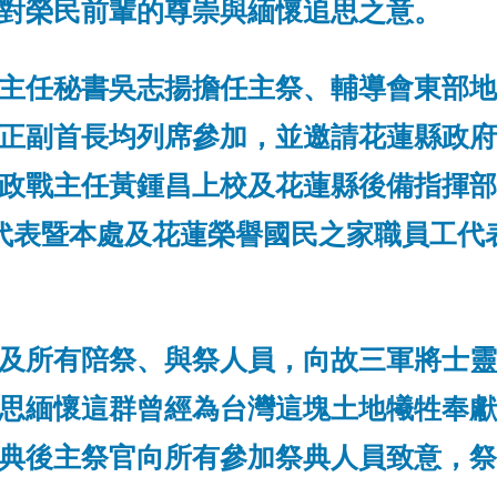
對榮民前輩的尊崇與緬懷追思之意。
主任秘書吳志揚擔任主祭、輔導會東部地
正副首長均列席參加，並邀請花蓮縣政府
政戰主任黃鍾昌上校及花蓮縣後備指揮部
代表暨本處及花蓮榮譽國民之家職員工代表
及所有陪祭、與祭人員，向故三軍將士靈
思緬懷這群曾經為台灣這塊土地犧牲奉獻
典後主祭官向所有參加祭典人員致意，祭