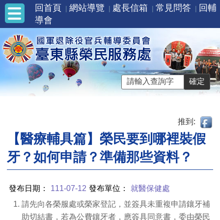
回首頁
網站導覽
處長信箱
常見問答
回輔
導會
推到:
【醫療輔具篇】榮民要到哪裡裝假
牙？如何申請？準備那些資料？
發布日期：
111-07-12
發布單位：
就醫保健處
請先向各榮服處或榮家登記，
並簽具未重複申請鑲牙補
助切結書，若為公費鑲牙者，應簽具同意書，委由榮民