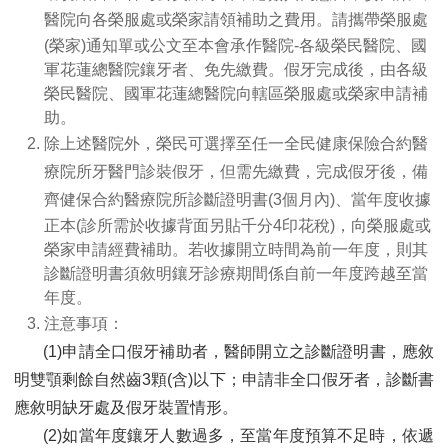
醫院向各榮服處或榮家請領補助之費用。請
攜帶
榮服處
(榮家)通知單或公文至本會承作醫院-各級榮民醫院、國
軍花蓮總醫院鑲牙者、免先繳費。假牙完成後，由各級
榮民醫院、國軍花蓮總醫院向轄區榮服處或榮家申請補
助。
除上述醫院外，榮民可選擇至任一全民健康保險合約醫
療院所牙醫門診裝假牙，但需先繳費，完成假牙後，備
齊健保合約醫療院所診斷證明書(
3個月內)、當年度收據
正本(診所需於收據背面另貼千分4印花稅)，向榮服處或
榮家申請經費補助。若收據開立時間為前一年度，則其
診斷證明書須敘明鑲牙診療期間係自前一年度跨越至當
年度。
注意事項：
(1)申請全口假牙補助者，醫師開立之診斷證明書，應敘
明雙顎剩餘自然齒3顆(含)以下；申請非全口假牙者，診斷書
應敘明
缺牙處及假牙裝置情形。
(2)如當年度鑲牙人數過多，至當年度預算不足時，依遞