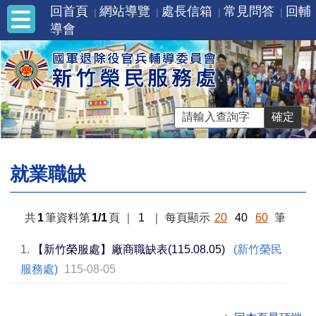
回首頁
網站導覽
處長信箱
常見問答
回輔
導會
就業職缺
共
1
筆資料第
1/1
頁
｜
1
｜
每頁顯示
20
40
60
筆
1.
【新竹榮服處】廠商職缺表(115.08.05)
(新竹榮民
服務處)
115-08-05