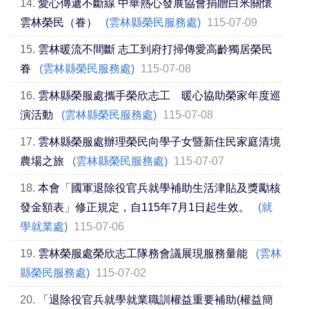
14.
愛心傳遞不斷線 中華熱心發展協會捐贈白米關懷
雲林榮民（眷）
(雲林縣榮民服務處)
115-07-09
15.
雲林暖流不間斷 志工到府打掃傳愛高齡獨居榮民
眷
(雲林縣榮民服務處)
115-07-08
16.
雲林縣榮服處攜手榮欣志工 暖心協助榮家年度巡
演活動
(雲林縣榮民服務處)
115-07-08
17.
雲林縣榮服處辦理榮民向學子女暨新住民家庭清境
農場之旅
(雲林縣榮民服務處)
115-07-07
18.
本會「國軍退除役官兵就學補助生活津貼及獎勵核
發金額表」修正規定，自115年7月1日起生效。
(就
學就業處)
115-07-06
19.
雲林榮服處榮欣志工隊務會議展現服務量能
(雲林
縣榮民服務處)
115-07-02
20.
「退除役官兵就學就業職訓權益重要補助(權益簡