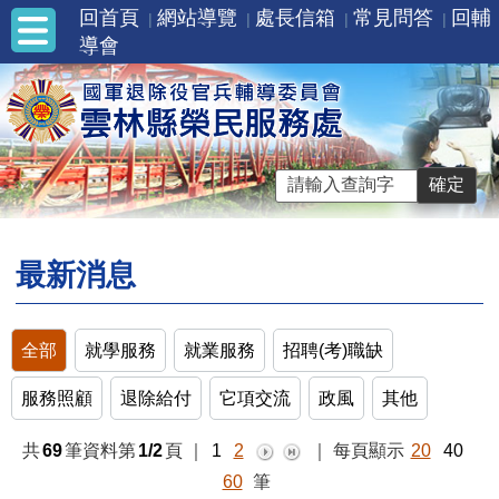
回首頁
網站導覽
處長信箱
常見問答
回輔
導會
最新消息
全部
就學服務
就業服務
招聘(考)職缺
服務照顧
退除給付
它項交流
政風
其他
共
69
筆資料第
1/2
頁
｜
1
2
｜
每頁顯示
20
40
60
筆