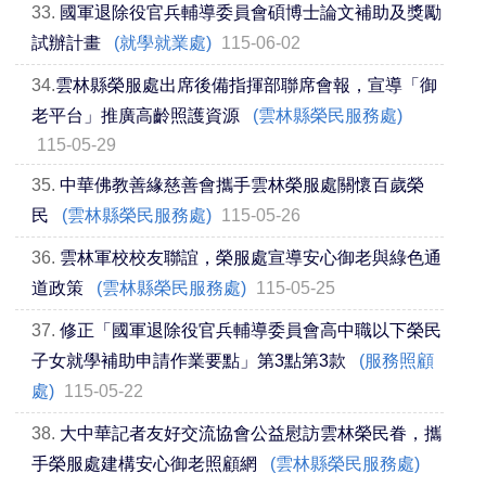
33.
國軍退除役官兵輔導委員會碩博士論文補助及獎勵
試辦計畫
(就學就業處)
115-06-02
34.
​雲林縣榮服處出席後備指揮部聯席會報，宣導「御
老平台」推廣高齡照護資源
(雲林縣榮民服務處)
115-05-29
35.
中華佛教善緣慈善會攜手雲林榮服處關懷百歲榮
民
(雲林縣榮民服務處)
115-05-26
36.
雲林軍校校友聯誼，榮服處宣導安心御老與綠色通
道政策
(雲林縣榮民服務處)
115-05-25
37.
修正「國軍退除役官兵輔導委員會高中職以下榮民
子女就學補助申請作業要點」第3點第3款
(服務照顧
處)
115-05-22
38.
大中華記者友好交流協會公益慰訪雲林榮民眷，攜
手榮服處建構安心御老照顧網
(雲林縣榮民服務處)