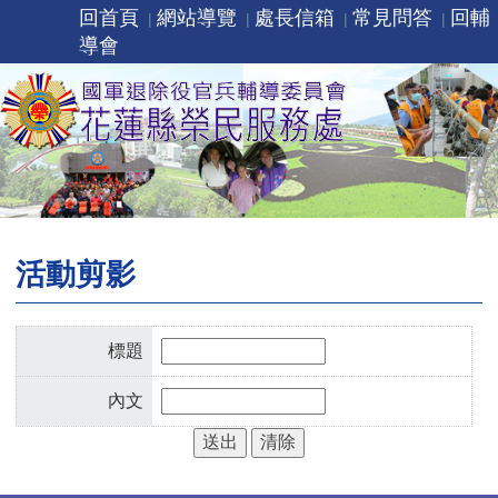
回首頁
網站導覽
處長信箱
常見問答
回輔
導會
活動剪影
標題
內文