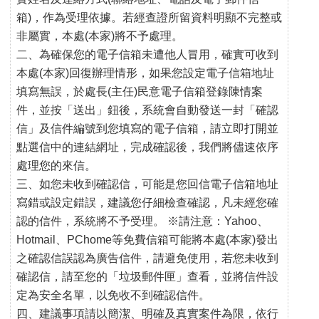
箱)，作為受理依據。若經查證所留資料明顯不完整或
非屬實，本處(本家)將不予處理。
二、為確保您的電子信箱未遭他人冒用，確實可收到
本處(本家)回復辦理情形，如果您設定電子信箱地址
填寫無誤，於處長(主任)民意電子信箱登錄陳情案
件，並按「送出」鈕後，系統會自動發送一封「確認
信」及信件編號到您填寫的電子信箱，請立即打開並
點選信中的連結網址，完成確認後，我們將儘速依序
處理您的來信。
三、如您未收到確認信，可能是您回信電子信箱地址
寫錯或設定錯誤，建議您仔細檢查確認，凡未經您確
認的信件，系統將不予受理。 ※請注意：Yahoo、
Hotmail、PChome等免費信箱可能將本處(本家)發出
之確認信誤認為廣告信件，請避免使用，若您未收到
確認信，請至您的「垃圾郵件匣」查看，並將信件設
定為安全名單，以免收不到確認信件。
四、建議事項請以簡潔、明確及真實案件為限，依行