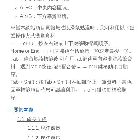
Alt+C：中央內容區塊。
Alt+B：下方導覽區塊。
※當本網站項目頁籤無法以滑鼠點選時，您可利用以下鍵
盤操作方式瀏覽資料
← → or ↑↓：按左右鍵或上下鍵移動標籤順序。
Home or End→：可直接跳至標籤第一項或者最後一項。
Tab：停留於該標籤後,可利用Tab鍵跳至內容瀏覽該筆資
料，遇到radio按鈕時請配合使← → or↑↓鍵移動項目順
序。
Tab + Shift：按Tab + Shift可往回跳至上一筆資料；當跳
回至標籤項目時您可繼續利用← → or↑↓鍵移動標籤順
序。
1. 關於本處
1.1. 處長介紹
1.1.1. 現任處長
1.1.2. 歷任處長