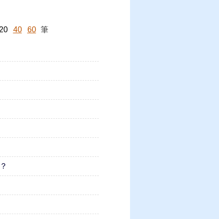
20
40
60
筆
？