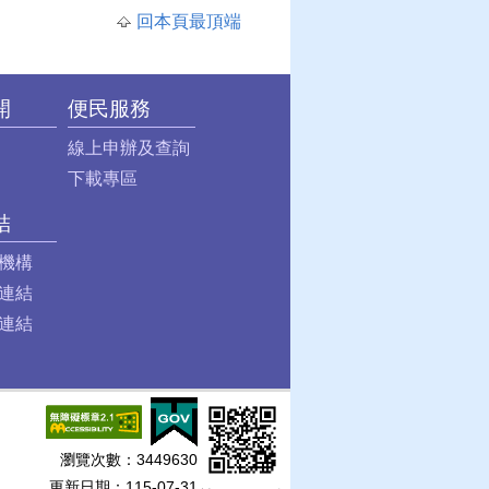
回本頁最頂端
開
便民服務
線上申辦及查詢
下載專區
結
機構
連結
連結
瀏覽次數：
3449630
更新日期：115-07-31