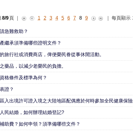
第
8/9
頁
｜
1
2
3
4
5
6
7
8
9
｜
每頁顯示
請急難救助？
產繼承須準備哪些證明文件？
的旅行社或消費商店，俾便榮民眷從事休閒活動。
之藥品，以減少老榮民的負擔。
資格條件及標準為何？
表證？
區入出境許可證入境之大陸地區配偶應於何時參加全民健康保險
人民結婚，如何辦理結婚登記?
補助費？如何申領？須準備哪些文件？