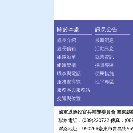
關於本處
訊息公告
:::
處長介紹
最新消息
處長信箱
活動訊息
組織沿革
就業資訊
組織架構
採購專區
職掌與電話
便民措施
服務處導覽
性平專區
服務區與服務站
交通與位置
國軍退除役官兵輔導委員會 臺東縣
聯絡電話：(089)220722 傳真：(089
聯絡地址：950266臺東市青島街55