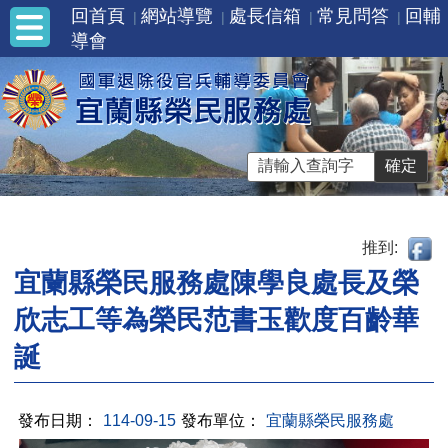
回首頁
網站導覽
處長信箱
常見問答
回輔
導會
推到:
宜蘭縣榮民服務處陳學良處長及榮
欣志工等為榮民范書玉歡度百齡華
誕
發布日期：
114-09-15
發布單位：
宜蘭縣榮民服務處