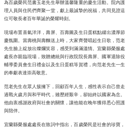
為百歲榮民范書玉老先生舉辦溫馨隆重的慶生活動。院內護
理人員與住民們齊聚一堂，獻上最誠摯的祝福，共同見證這
位可敬長者百年華誕的榮耀時刻。
現場布置喜氣洋洋，壽屏、百壽圖及生日蛋糕點綴出濃厚節
慶氛圍。當壽桃與壽麵送上時，大家齊聲唱起生日歌，范老
先生臉上綻放出燦爛笑容，感受到滿滿溫情。宜蘭縣榮服處
處長亦親臨現場，致贈總統與行政院院長壽屏、國軍退除役
輔導委員會生日禮金以及生日蛋糕等賀禮，向范老先生一生
的奉獻表達崇高敬意。
范老先生在眾人簇擁下，回顧百年人生，感性表示自己曾走
過戰火歲月與和平時代，雖歷經艱辛，卻始終以國家為念。
他由衷感謝政府與社會的關懷，讓他能在晚年獲得悉心照護
與陪伴。
宜蘭縣榮服處處長在致詞中指出，百歲榮民是社會的珍寶，