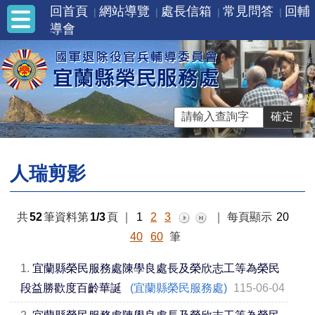
回首頁
網站導覽
處長信箱
常見問答
回輔
導會
人瑞剪影
共
52
筆資料第
1/3
頁
｜
1
2
3
｜
每頁顯示
20
40
60
筆
1.
宜蘭縣榮民服務處陳學良處長及榮欣志工等為榮民
段益勝歡度百齡華誕
(宜蘭縣榮民服務處)
115-06-04