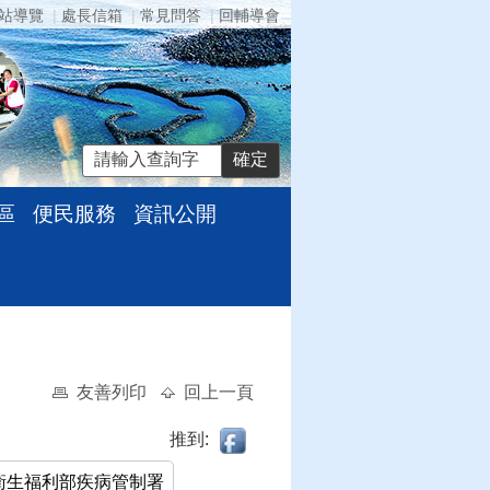
站導覽
處長信箱
常見問答
回輔導會
區
便民服務
資訊公開
友善列印
回上一頁
推到:
衛生福利部疾病管制署