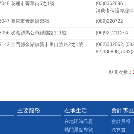
7048 花蓮市菁華街6之1號
(03)8362696；
消費者保護專線(03)
5047 臺東市青島街55號
(089)220722
8056 澎湖縣馬公市經國路111號
(06)9212112~4
89142 金門縣金湖鎮新市里自強路2之1號
(082)332062, (08
82)330898, (082)
點閱次數：
主要服務
在地生活
會計專區
在地即時訊息
會計月報
熱門景點導覽
決算書