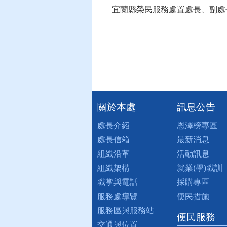
宜蘭縣榮民服務處置處長、副處
關於本處
訊息公告
:::
處長介紹
恩澤榜專區
處長信箱
最新消息
組織沿革
活動訊息
組織架構
就業(學)職訓
職掌與電話
採購專區
服務處導覽
便民措施
服務區與服務站
便民服務
交通與位置