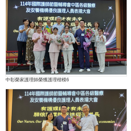
中彰榮家護理師榮獲護理楷模6