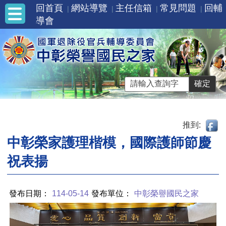
回首頁
網站導覽
主任信箱
常見問題
回輔
導會
推到:
中彰榮家護理楷模，國際護師節慶
祝表揚
發布日期：
114-05-14
發布單位：
中彰榮譽國民之家