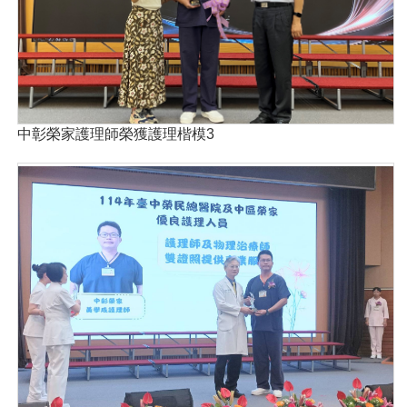
中彰榮家護理師榮獲護理楷模3