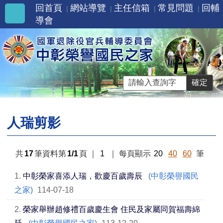
回首頁
網站導覽
主任信箱
常見問題
回輔
導會
人瑞剪影
共
17
筆資料第
1/1
頁
｜
1
｜
每頁顯示
20
40
60
筆
1.
中彰榮家喜添人瑞，歡慶百歲壽辰
(中彰榮譽國民
之家)
114-07-18
2.
榮家舉辦趙修禮百歲慶生會 住民及家屬同賀福壽綿