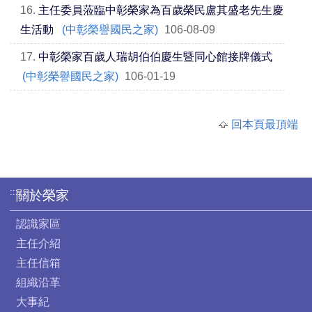
16.
主任委員蒞臨中彰榮家為百歲榮民盧其盛老先生慶
生活動
(中彰榮譽國民之家)
106-08-09
17.
中彰榮家百歲人瑞胡伯伯慶生暨同心館接牌儀式
(中彰榮譽國民之家)
106-01-19
回本頁最頂端
:::
關於榮家
認識家區
主任介紹
主任信箱
組織沿革
大事紀