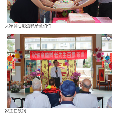
大家開心獻蛋糕給童伯伯
家主任致詞