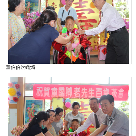
童伯伯吹蠟燭