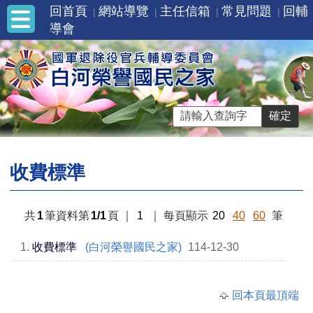
回首頁
網站導覽
主任信箱
常見問題
回輔
導會
收費標準
共
1
筆資料第
1/1
頁
｜
1
｜
每頁顯示
20
40
60
筆
1.
收費標準
(白河榮譽國民之家)
114-12-30
回本頁最頂端