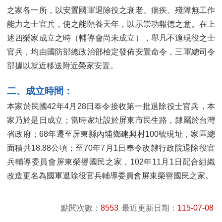
之家各一所，以安置國軍退除役之衰老、痼疾、殘障無工作
能力之士官兵，使之能頤養天年，以示崇功報德之意。在上
述四榮家成立之時（輔導會尚未成立），舉凡不適現役之士
官兵，均由國防部總政治部檢定發佈安置命令，三軍總司令
部據以就近移送附近榮家安置。
二、成立時間：
本家於民國42年4月28日奉令接收第一批退除役士官兵，本
家乃於是日成立；當時家址設於屏東市民生路，隸屬於台灣
省政府；68年遷至屏東縣內埔鄉建興村100號現址，家區總
面積共18.88公頃；至70年7月1日奉令改隸行政院退除役官
兵輔導委員會屏東榮譽國民之家，102年11月1日配合組織
改造更名為國軍退除役官兵輔導委員會屏東榮譽國民之家。
點閱次數：
8553
最近更新日期：
115-07-08