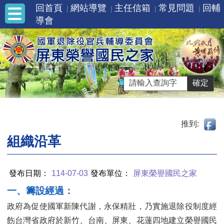
回首頁
網站導覽
主任信箱
常見問題
回輔
導會
推到:
組織沿革
發布日期：
114-07-03
發布單位：
屏東榮譽國民之家
一、籌設經過：
政府為促使國軍新陳代謝，永保精壯，乃實施退除役制度經
飭台灣省政府於新竹、台南、屏東、花蓮四地建立榮譽國民