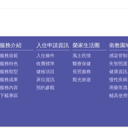
服務介紹
入住申請資訊
榮家生活圈
衛教園
服務規範
入住條件
風土民情
感染管制
服務特色
收費標準
醫療保健
失智照護
服務類型
健檢項目
長照服務
健康資訊
服務成果
床位資訊
觀光旅遊
慢性疾病
服務內容
預約參觀
用藥常識
下載專區
輔具使用