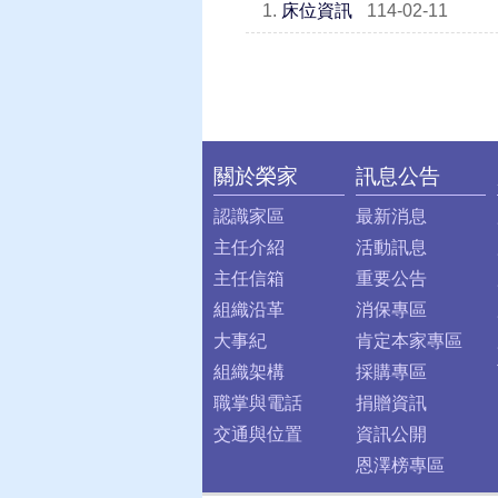
1.
床位資訊
114-02-11
關於榮家
訊息公告
:::
認識家區
最新消息
主任介紹
活動訊息
主任信箱
重要公告
組織沿革
消保專區
大事紀
肯定本家專區
組織架構
採購專區
職掌與電話
捐贈資訊
交通與位置
資訊公開
恩澤榜專區