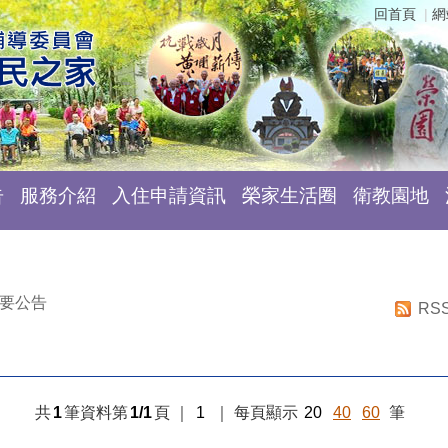
回首頁
網
告
服務介紹
入住申請資訊
榮家生活圈
衛教園地
要公告
RS
共
1
筆資料第
1/1
頁
｜
1
｜
每頁顯示
20
40
60
筆