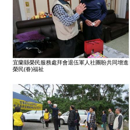
宜蘭縣榮民服務處拜會退伍軍人社團盼共同增進
榮民(眷)福祉