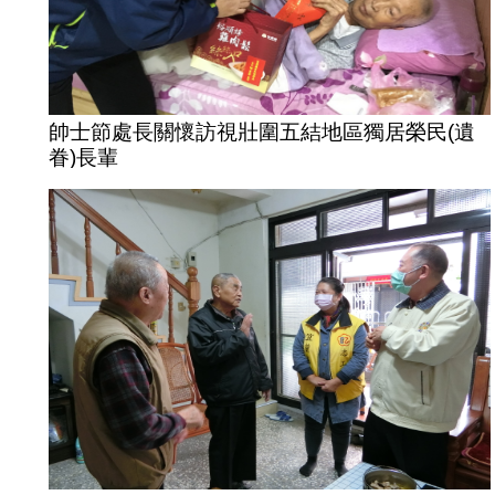
帥士節處長關懷訪視壯圍五結地區獨居榮民(遺
眷)長輩