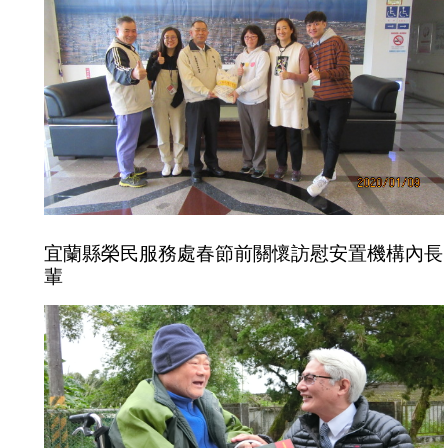
宜蘭縣榮民服務處春節前關懷訪慰安置機構內長
輩