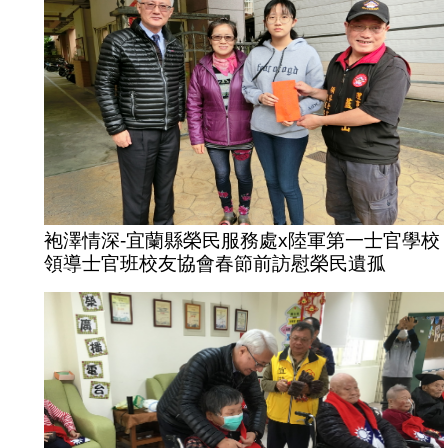
袍澤情深-宜蘭縣榮民服務處x陸軍第一士官學校
領導士官班校友協會春節前訪慰榮民遺孤