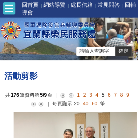
回首頁
網站導覽
處長信箱
常見問答
回輔
導會
活動剪影
共
176
筆資料第
5/9
頁
｜
1
2
3
4
5
6
7
8
9
｜
每頁顯示
20
40
60
筆