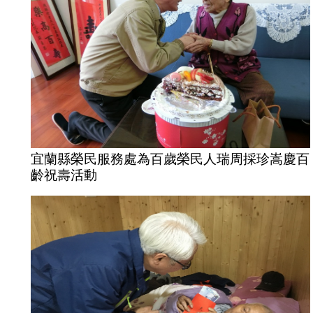
宜蘭縣榮民服務處為百歲榮民人瑞周採珍嵩慶百
齡祝壽活動