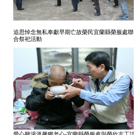
追思悼念無私奉獻早期亡故榮民宜蘭縣榮服處聯
合祭祀活動
愛心雞湯溫馨獨老心-宜蘭縣榮服處與榮欣志工