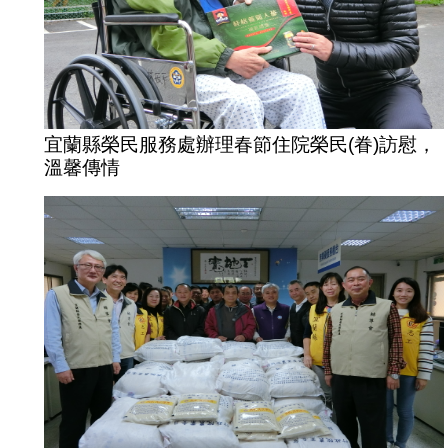
宜蘭縣榮民服務處辦理春節住院榮民(眷)訪慰，
溫馨傳情