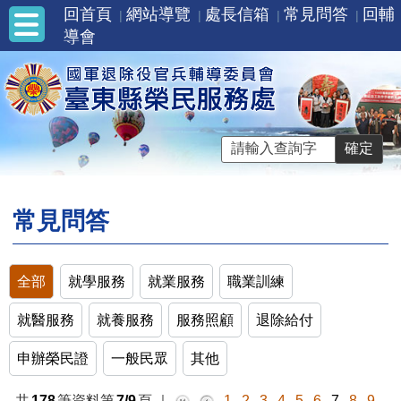
回首頁
網站導覽
處長信箱
常見問答
回輔
導會
常見問答
全部
就學服務
就業服務
職業訓練
就醫服務
就養服務
服務照顧
退除給付
申辦榮民證
一般民眾
其他
共
178
筆資料第
7/9
頁
｜
1
2
3
4
5
6
7
8
9