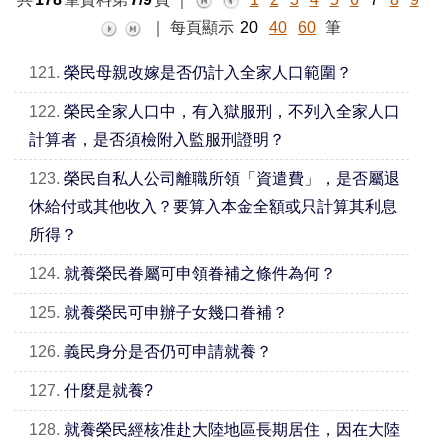
｜
每頁顯示
20
40
60
筆
121.
榮民母親改嫁是否仍計入全家人口範圍？
122.
榮民全家人口中，有入獄服刑，不列入全家人口
計算者，是否須檢附入監服刑證明？
123.
榮民自私人公司離職所領「資遣費」，是否屬退
休給付或其他收入？要算入本金全額或只計算其利息
所得？
124.
就養榮民眷屬可申領眷補之條件為何？
125.
就養榮民可申辦子女幾口眷補？
126.
義民身分是否仍可申請就養？
127.
什麼是就養?
128.
就養榮民經核准赴大陸地區長期居住，因在大陸