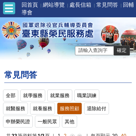
回首頁
網站導覽
處長信箱
常見問答
回輔
導會
常見問答
全部
就學服務
就業服務
職業訓練
就醫服務
就養服務
服務照顧
退除給付
申辦榮民證
一般民眾
其他
共
22
筆資料第
1/2
頁
｜
1
2
｜
每頁顯示
20
40