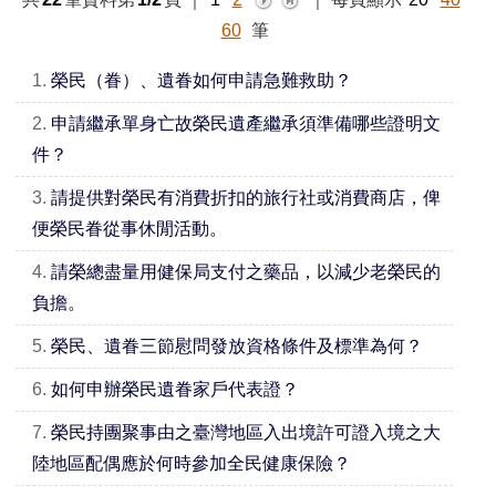
60
筆
1.
榮民（眷）、遺眷如何申請急難救助？
2.
申請繼承單身亡故榮民遺產繼承須準備哪些證明文
件？
3.
請提供對榮民有消費折扣的旅行社或消費商店，俾
便榮民眷從事休閒活動。
4.
請榮總盡量用健保局支付之藥品，以減少老榮民的
負擔。
5.
榮民、遺眷三節慰問發放資格條件及標準為何？
6.
如何申辦榮民遺眷家戶代表證？
7.
榮民持團聚事由之臺灣地區入出境許可證入境之大
陸地區配偶應於何時參加全民健康保險？