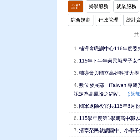
全部
就學服務
就業服務
綜合規劃
行政管理
統計
共
1.
輔導會職訓中心116年度委
2.
115年下半年榮民就學子
3.
輔導會與國立高雄科技大學
4.
數位發展部「iTaiwan 專
認定為高風險之網站。
(澎湖
5.
國軍退除役官兵115年8月
6.
115學年度第1學期高中職
7.
清寒榮民就讀國中、小學子