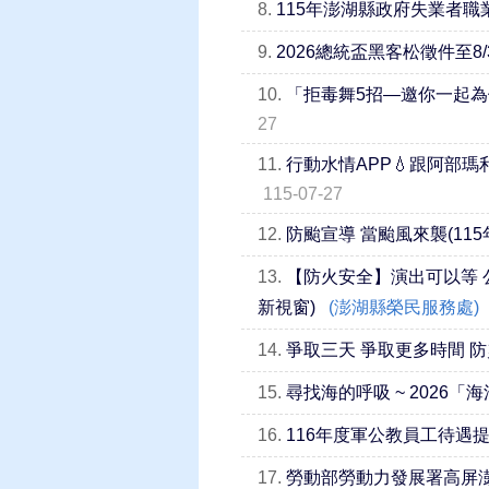
8.
115年澎湖縣政府失業者職
9.
2026總統盃黑客松徵件至
10.
「拒毒舞5招—邀你一起為健
27
11.
行動水情APP💧跟阿部瑪
115-07-27
12.
防颱宣導 當颱風來襲(11
13.
【防火安全】演出可以等 
新視窗)
(澎湖縣榮民服務處)
14.
爭取三天 爭取更多時間 防
15.
尋找海的呼吸 ~ 2026
16.
116年度軍公教員工待遇提
17.
勞動部勞動力發展署高屏澎