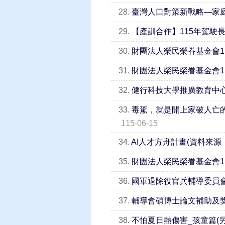
28.
臺灣人口對策新戰略—家庭
29.
【產訓合作】115年駕駛
30.
財團法人榮民榮眷基金會1
31.
財團法人榮民榮眷基金會1
32.
健行科技大學推廣教育中心
33.
毒駕，就是開上家破人亡的
115-06-15
34.
AI人才方舟計畫(資料來源
35.
財團法人榮民榮眷基金會1
36.
國軍退除役官兵輔導委員
37.
輔導會碩博士論文補助及獎
38.
不怕夏日熱傷害_孩童篇(