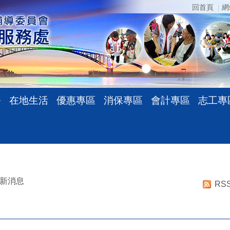
回首頁
網
務
在地生活
優惠專區
消保專區
會計專區
志工專
新消息
RS