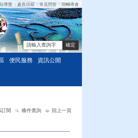
站導覽
處長信箱
常見問答
回輔導會
區
便民服務
資訊公開
S訂閱
條件查詢
回上一頁