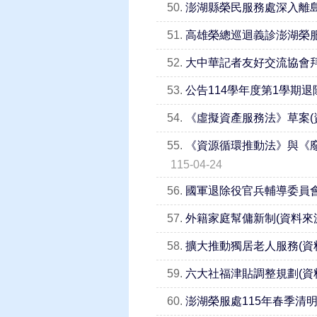
50.
澎湖縣榮民服務處深入離
51.
高雄榮總巡迴義診澎湖榮服
52.
大中華記者友好交流協會拜
53.
公告114學年度第1學期
54.
《虛擬資產服務法》草案(
55.
《資源循環推動法》與《廢
115-04-24
56.
國軍退除役官兵輔導委員
57.
外籍家庭幫傭新制(資料來
58.
擴大推動獨居老人服務(資
59.
六大社福津貼調整規劃(資
60.
澎湖榮服處115年春季清