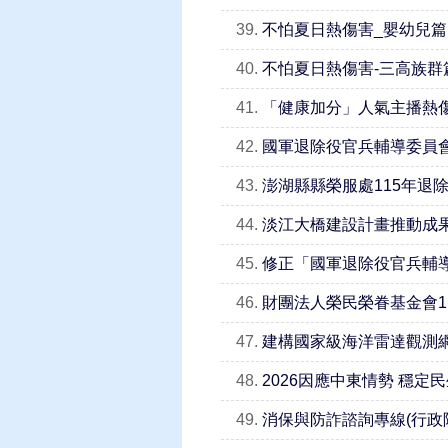
39.
不怕夏日熱傷害_嬰幼兒篇
40.
不怕夏日熱傷害-三高族群
41.
「健康加分」人氣主播熱傷
42.
國軍退除役官兵輔導委員
43.
澎湖縣縣榮服處115年退
44.
淡江大橋建設計畫推動成果
45.
修正「國軍退除役官兵輔
46.
財團法人榮民榮眷基金會1
47.
建構國家級海洋雷達觀測網
48.
2026因應中東情勢 穩定
49.
消保與防詐諮詢專線(行政