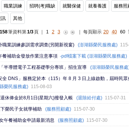
職業訓練
招聘(考)職缺
就醫保健
就養養護
服務照
資訊
其他
158
筆資料第
1/3
頁
｜
1
2
3
｜
每頁顯示
20
40
60
外職業訓練參訓需求調查(另開新視窗)
(澎湖縣榮民服務處)
115
女午餐補助金發放作業注意事項
-pdf檔案下載 (澎湖縣榮民服務處)
「半導體電子工程基礎學分專班」招生宣導
(澎湖縣榮民服務處
屬安全 DNS」服務定於本（115）年 8 月 3 日上線啟動，屆時民眾
縣榮民服務處)
115-08-03
份退休俸金於8月1日(星期六)撥發入帳
(退除給付處)
115-07-31
以下榮民子女就學補助
(服務照顧處)
115-07-30
女午餐補助金申請最新消息
(服務照顧處)
115-07-30