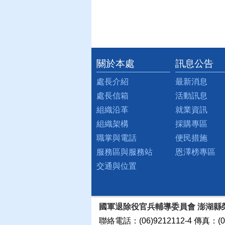
關於本處
訊息公告
:::
處長介紹
最新消息
處長信箱
活動訊息
組織沿革
就業資訊
組織架構
採購專區
職掌與電話
便民措施
服務區與服務站
恩澤榜專區
交通與位置
國軍退除役官兵輔導委員會 澎湖縣
聯絡電話：(06)9212112-4 傳真：(06