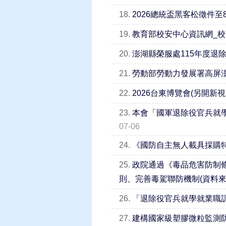
18.
2026總統盃黑客松徵件至
19.
教育部校安中心資訊網_
20.
澎湖縣榮服處115年度退
21.
勞動部勞動力發展署高屏澎
22.
2026台東博覽會(另開新視
23.
本會「國軍退除役官兵就學
07-06
24.
《國防自主無人載具採購特
25.
政院通過《毒品危害防制條
則、完善毒駕聯防機制(資料來
26.
「退除役官兵就學就業職訓權益
27.
建構國家級塑膠微粒監測防