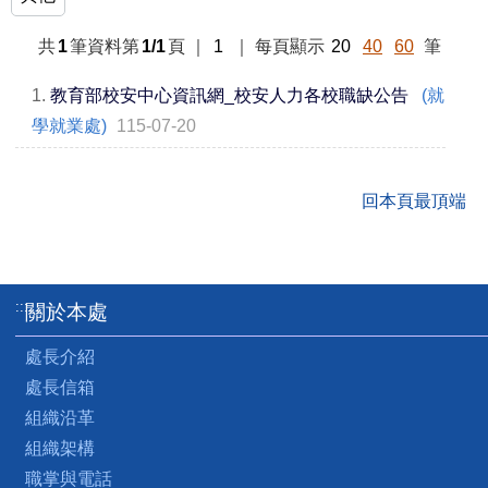
共
1
筆資料第
1/1
頁
｜
1
｜
每頁顯示
20
40
60
筆
1.
教育部校安中心資訊網_校安人力各校職缺公告
(就
學就業處)
115-07-20
回本頁最頂端
:::
關於本處
處長介紹
處長信箱
組織沿革
組織架構
職掌與電話