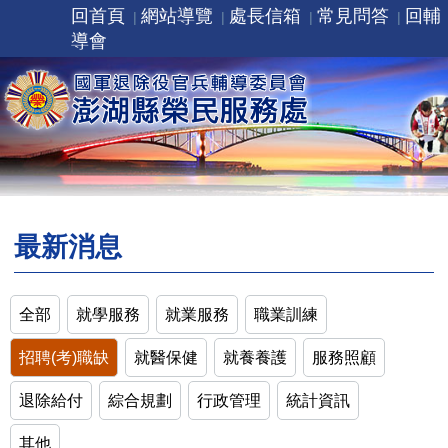
回首頁
網站導覽
處長信箱
常見問答
回輔
導會
最新消息
全部
就學服務
就業服務
職業訓練
招聘(考)職缺
就醫保健
就養養護
服務照顧
退除給付
綜合規劃
行政管理
統計資訊
其他