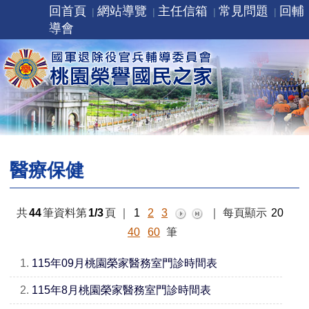
回首頁
網站導覽
主任信箱
常見問題
回輔
導會
醫療保健
共
44
筆資料第
1/3
頁
｜
1
2
3
｜
每頁顯示
20
40
60
筆
1.
115年09月桃園榮家醫務室門診時間表
2.
115年8月桃園榮家醫務室門診時間表