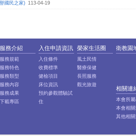
譽國民之家)
113-04-19
服務介紹
入住申請資訊
榮家生活圈
衛教園
服務規範
入住條件
風土民情
服務特色
收費標準
醫療保健
服務類型
健檢項目
長照服務
服務內容
床位資訊
觀光旅遊
相關連
服務成果
預約參觀體驗試
本會所屬
下載專區
住
本會相關
其他相關