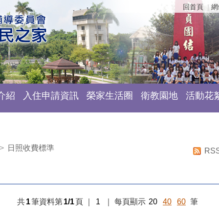
回首頁
網
介紹
入住申請資訊
榮家生活圈
衛教園地
活動花
>
日照收費標準
RS
共
1
筆資料第
1/1
頁
｜
1
｜
每頁顯示
20
40
60
筆