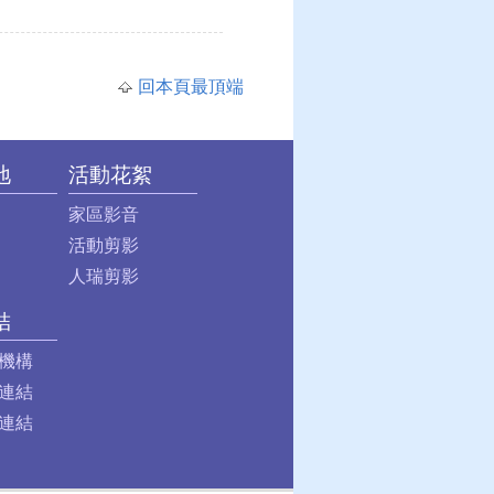
回本頁最頂端
地
活動花絮
家區影音
活動剪影
人瑞剪影
結
機構
連結
連結