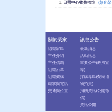
1.
日照中心收費標準
(彰化榮
關於榮家
訊息公告
:::
認識家區
最新消息
主任介紹
活動訊息
主任信箱
重要公告(政風宣
組織沿革
導)
組織架構
採購專區(榮民遺
職掌與電話
物拍賣)
交通與位置
捐贈資訊(公開徵
信)
資訊公開