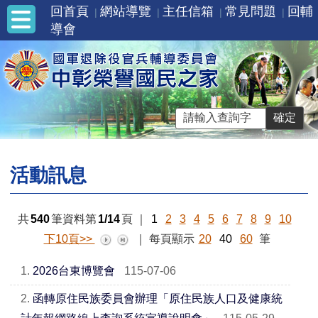
回首頁
網站導覽
主任信箱
常見問題
回輔
導會
活動訊息
共
540
筆資料第
1/14
頁
｜
1
2
3
4
5
6
7
8
9
10
下10頁>>
｜
每頁顯示
20
40
60
筆
1.
2026台東博覽會
115-07-06
2.
函轉原住民族委員會辦理「原住民族人口及健康統