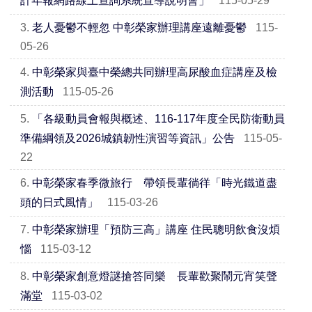
計年報網路線上查詢系統宣導說明會」
115-05-29
3.
老人憂鬱不輕忽 中彰榮家辦理講座遠離憂鬱
115-
05-26
4.
中彰榮家與臺中榮總共同辦理高尿酸血症講座及檢
測活動
115-05-26
5.
「各級動員會報與概述、116-117年度全民防衛動員
準備綱領及2026城鎮韌性演習等資訊」公告
115-05-
22
6.
中彰榮家春季微旅行 帶領長輩徜徉「時光鐵道盡
頭的日式風情」
115-03-26
7.
中彰榮家辦理「預防三高」講座 住民聰明飲食沒煩
惱
115-03-12
8.
中彰榮家創意燈謎搶答同樂 長輩歡聚鬧元宵笑聲
滿堂
115-03-02