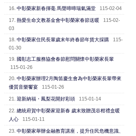
16.
中彰榮家新春揮毫 馬聲啼啼瑞氣滿堂
115-02-04
17.
熱愛生命文教基金會中彰榮家春節送暖
115-02-
03
18.
中彰榮家住民長輩歲末年終春節年貨大採購
115-
01-30
19.
國彰志工服務協會春節慰問關懷中彰榮家長輩
115-01-26
20.
中彰榮家辦理2月陶笛慶生會為中彰榮家長輩帶來
優質音樂饗宴
115-01-26
21.
迎新納福・鳳梨花開好彩頭
115-01-14
22.
總統府賀中彰榮家迎新春 歲末致贈茂谷柑禮盒暖
人心
115-01-11
23.
中彰榮家舉辦金融教育講座，提升住民危機意識、