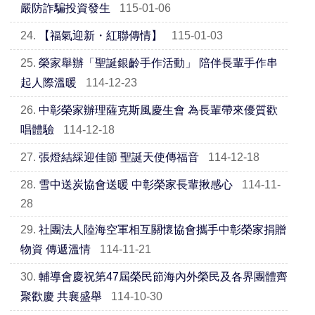
嚴防詐騙投資發生
115-01-06
24.
【福氣迎新・紅聯傳情】
115-01-03
25.
榮家舉辦「聖誕銀齡手作活動」 陪伴長輩手作串
起人際溫暖
114-12-23
26.
中彰榮家辦理薩克斯風慶生會 為長輩帶來優質歡
唱體驗
114-12-18
27.
張燈結綵迎佳節 聖誕天使傳福音
114-12-18
28.
雪中送炭協會送暖 中彰榮家長輩揪感心
114-11-
28
29.
社團法人陸海空軍相互關懷協會攜手中彰榮家捐贈
物資 傳遞溫情
114-11-21
30.
輔導會慶祝第47屆榮民節海內外榮民及各界團體齊
聚歡慶 共襄盛舉
114-10-30