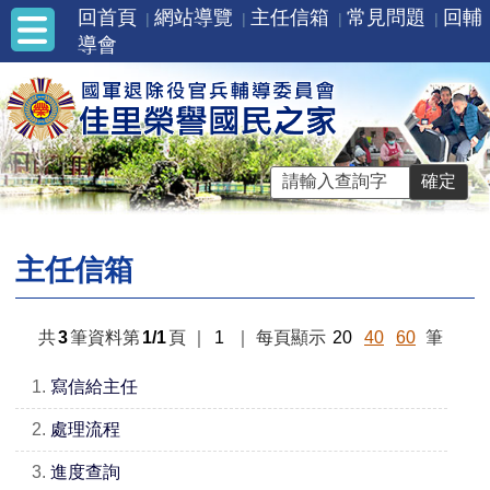
回首頁
網站導覽
主任信箱
常見問題
回輔
導會
主任信箱
共
3
筆資料第
1/1
頁
｜
1
｜
每頁顯示
20
40
60
筆
1.
寫信給主任
2.
處理流程
3.
進度查詢