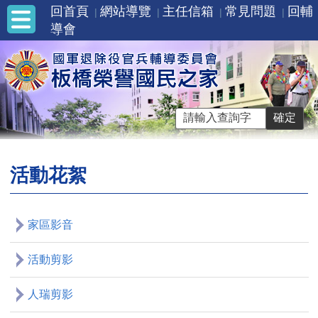
回首頁
網站導覽
主任信箱
常見問題
回輔
導會
活動花絮
家區影音
活動剪影
人瑞剪影