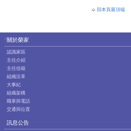
回本頁最頂端
:::
關於榮家
認識家區
主任介紹
主任信箱
組織沿革
大事紀
組織架構
職掌與電話
交通與位置
訊息公告