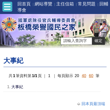
回首頁
網站導覽
主任信箱
常見問題
回輔
導會
大事紀
共
1
筆資料第
1/1
頁
｜
1
｜
每頁顯示
20
40
60
筆
1.
大事紀
回本頁最頂端