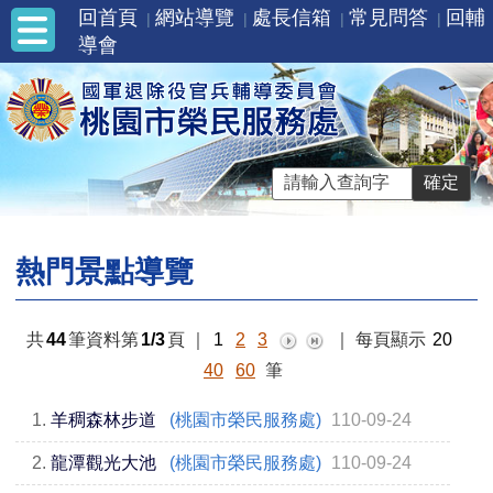
回首頁
網站導覽
處長信箱
常見問答
回輔
導會
熱門景點導覽
共
44
筆資料第
1/3
頁
｜
1
2
3
｜
每頁顯示
20
40
60
筆
1.
羊稠森林步道
(桃園市榮民服務處)
110-09-24
2.
龍潭觀光大池
(桃園市榮民服務處)
110-09-24