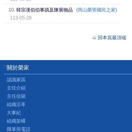
10.
韓宗漢伯伯事蹟及陳展物品
(岡山榮譽國民之家)
113-05-29
回本頁最頂端
:::
關於榮家
認識家區
主任介紹
主任信箱
組織沿革
大事紀
組織架構
職掌與電話