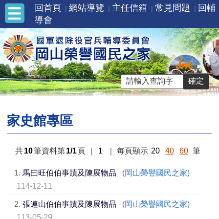
回首頁
網站導覽
主任信箱
常見問題
回輔
導會
家史館專區
共
10
筆資料第
1/1
頁
｜
1
｜
每頁顯示
20
40
60
筆
1.
馬曰旺伯伯事蹟及陳展物品
(岡山榮譽國民之家)
114-12-11
2.
張連山伯伯事蹟及陳展物品
(岡山榮譽國民之家)
113-05-29