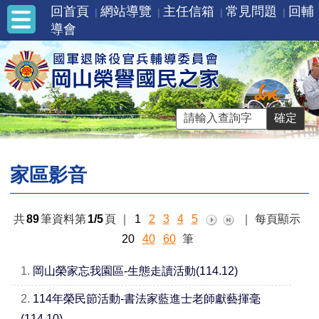
回首頁
網站導覽
主任信箱
常見問題
回輔
導會
家區影音
共
89
筆資料第
1/5
頁
｜
1
2
3
4
5
｜
每頁顯示
20
40
60
筆
1.
岡山榮家忘我園區-生態走讀活動(114.12)
2.
114年榮民節活動-書法家藍進士老師獻藝揮毫
(114.10)