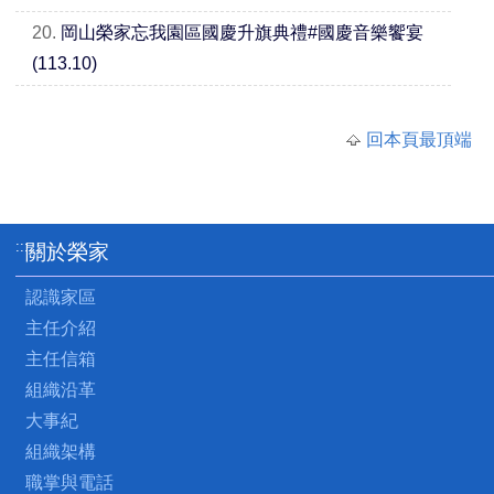
20.
岡山榮家忘我園區國慶升旗典禮#國慶音樂饗宴
(113.10)
回本頁最頂端
:::
關於榮家
認識家區
主任介紹
主任信箱
組織沿革
大事紀
組織架構
職掌與電話