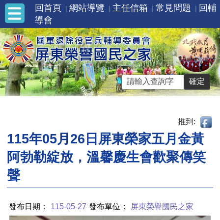
回首頁
網站導覽
主任信箱
常見問題
回輔
導會
推到:
115年05月26日屏東榮家五月金黃
阿勃勒綻放，溫馨慶生會歡聚傳笑
聲
發布日期：
115-05-27
發布單位：
屏東榮譽國民之家