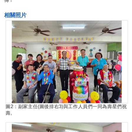
傳！
相關照片
圖2：副家主任(圖後排右3)與工作人員們一同為壽星們祝
壽。