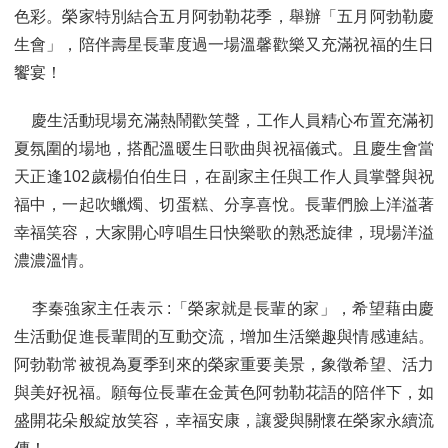
色彩。榮家特別結合五月阿勃勒花季，舉辦「五月阿勃勒慶
生會」，陪伴壽星長輩度過一場溫馨歡樂又充滿祝福的生日
饗宴！
慶生活動現場充滿熱鬧歡笑聲，工作人員精心布置充滿初
夏氛圍的場地，搭配溫暖生日歌曲與祝福儀式。且慶生會當
天正逢102歲楊伯伯生日，在副家主任與工作人員掌聲與祝
福中，一起吹蠟燭、切蛋糕、分享喜悅。長輩們臉上洋溢著
幸福笑容，大家開心哼唱生日快樂歌的熟悉旋律，現場洋溢
濃濃溫情。
李秦強家主任表示 :「榮家就是長輩的家」，希望藉由慶
生活動促進長輩間的互動交流，增加生活樂趣與情感連結。
阿勃勒常被視為夏季到來的榮家重要美景，象徵希望、活力
與美好祝福。願每位長輩在金黃色阿勃勒花語的陪伴下，如
盛開花朵般綻放笑容，幸福安康，讓愛與關懷在榮家永續流