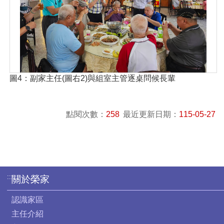
圖4：副家主任(圖右2)與組室主管逐桌問候長輩
點閱次數：
258
最近更新日期：
115-05-27
:::
關於榮家
認識家區
主任介紹