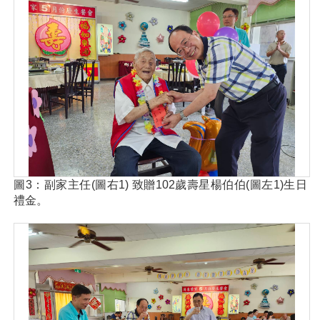
圖3：副家主任(圖右1) 致贈102歲壽星楊伯伯(圖左1)生日
禮金。