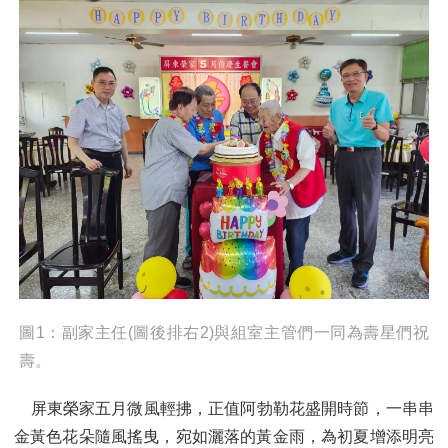
圖1：副家主任(圖後排右2)與組室主管們一同為壽星們祝
壽。
屏東榮家五月微風輕拂，正值阿勃勒花盛開時節，一串串
金黃色花朵隨風搖曳，宛如灑落的黃金雨，為初夏增添明亮