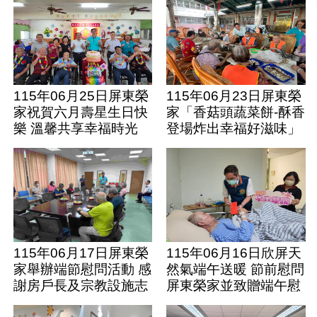
115年06月25日屏東榮
115年06月23日屏東榮
家祝賀六月壽星生日快
家「香菇頭蔬菜餅-酥香
樂 溫馨共享幸福時光
登場炸出幸福好滋味」
115年06月17日屏東榮
115年06月16日欣屏天
家舉辦端節慰問活動 感
然氣端午送暖 節前慰問
謝房戶長及宗教設施志
屏東榮家並致贈端午慰
工平日付出
助金