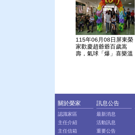
115年06月08日屏東榮
家歡慶趙爺爺百歲嵩
壽，氣球「爆」喜樂溫
馨滿
關於榮家
訊息公告
:::
認識家區
最新消息
主任介紹
活動訊息
主任信箱
重要公告