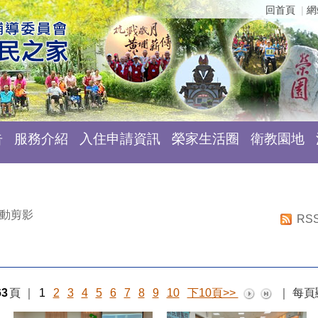
回首頁
網
告
服務介紹
入住申請資訊
榮家生活圈
衛教園地
動剪影
RS
63
頁
｜
1
2
3
4
5
6
7
8
9
10
下10頁>>
｜
每頁