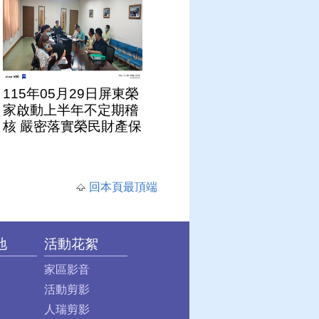
115年05月29日屏東榮
家啟動上半年不定期稽
核 嚴密落實榮民財產保
管作業
回本頁最頂端
地
活動花絮
家區影音
活動剪影
人瑞剪影