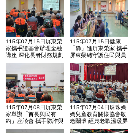
115年07月15日屏東榮
115年07月15日健康
家攜手證基會辦理金融
「篩」進屏東榮家 攜手
講座 深化長者財務規劃
屏東榮總守護住民與員
與資產配置
工健康
115年07月08日屏東榮
115年07月04日珠珠媽
家舉辦「首長與民有
媽兒童教育關懷協會敬
約」座談會 攜手防詐與
老關懷 經典老歌溫暖屏
健康宣導
東榮家長輩心