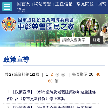
回首頁
網站導覽
主任信箱
常見問題
回輔
導會
政策宣導
共
27
筆資料第
1/2
頁
｜
1
2
｜
每頁顯示
20
40
60
筆
1.
【政策宣導】《都市危險及老舊建築物加速重建條
例》及《都市更新條例》修正草案