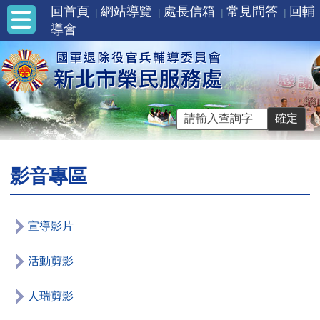
回首頁
網站導覽
處長信箱
常見問答
回輔
導會
影音專區
宣導影片
活動剪影
人瑞剪影