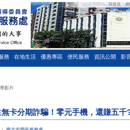
回首頁
網
服務
在地生活
優惠專區
便民服務
資訊公開
影
導影片
生無卡分期詐騙！零元手機，還賺五千
：
臺北市榮民服務處