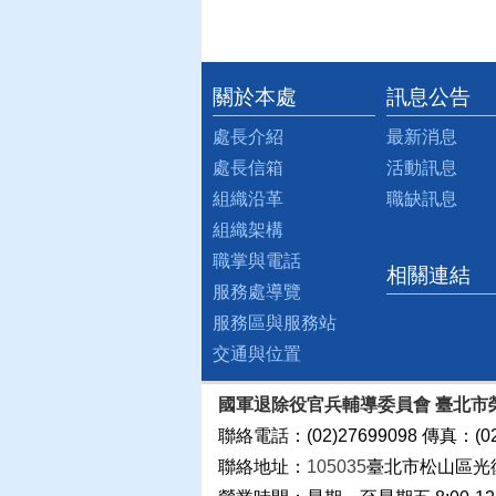
關於本處
訊息公告
:::
處長介紹
最新消息
處長信箱
活動訊息
組織沿革
職缺訊息
組織架構
職掌與電話
相關連結
服務處導覽
服務區與服務站
交通與位置
國軍退除役官兵輔導委員會 臺北市
聯絡電話：(02)27699098 傳真：(02
聯絡地址：
105035
臺北市松山區光