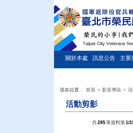
關於本處
訊息公告
主要
現在位置
：
首頁
>
影音專區
>
活
:::
活動剪影
共
295
筆資料第
1/1