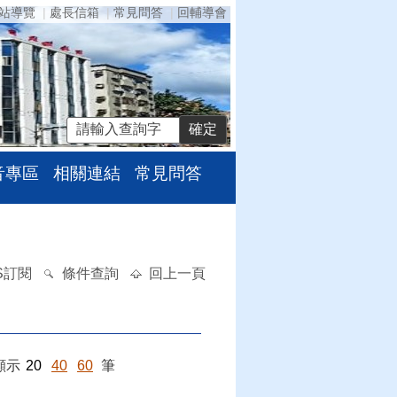
站導覽
處長信箱
常見問答
回輔導會
音專區
相關連結
常見問答
S訂閱
條件查詢
回上一頁
顯示
20
40
60
筆