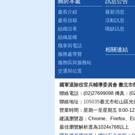
關於本處
訊息公告
:::
處長介紹
最新消息
處長信箱
活動訊息
組織沿革
職缺訊息
組織架構
職掌與電話
相關連結
服務處導覽
服務區與服務站
交通與位置
國軍退除役官兵輔導委員會 臺北市
聯絡電話：(02)27699098 傳真：(02
聯絡地址：
105035
臺北市松山區光
營業時間：星期一至星期五 8:00-12:0
建議瀏覽器：Chrome、Firefox、E
最佳瀏覽解析度為1024x768以上