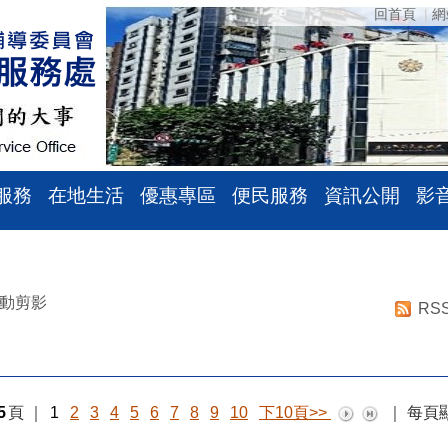
回首頁
網
服務
在地生活
優惠專區
便民服務
資訊公開
影
動剪影
RS
5
頁
｜
1
2
3
4
5
6
7
8
9
10
下10頁>>
｜
每頁