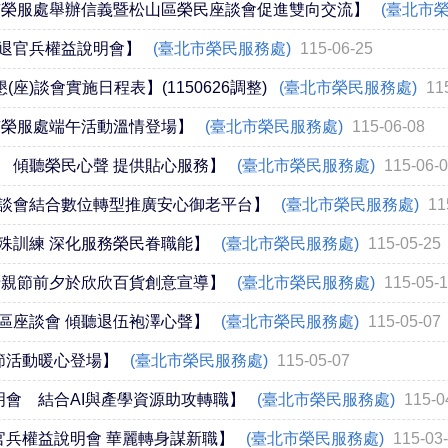
市榮服處舉辦信義暨松山區榮民座談會促進雙向交流】
(臺北市
退官兵權益說明會】
(臺北市榮民服務處)
115-06-25
座)談會實施日程表】(1150626調整)
(臺北市榮民服務處)
11
市榮服處端午活動溫情登場】
(臺北市榮民服務處)
115-06-08
 傾聽榮民心聲 提供貼心服務】
(臺北市榮民服務處)
115-06-
談會結合數位轉型推廣安心御老平台】
(臺北市榮民服務處)
11
殊訓練 深化服務榮民眷職能】
(臺北市榮民服務處)
115-05-25
母親節前夕於欣欣百貨創意宣導】
(臺北市榮民服務處)
115-05-
區座談會 傾聽退伍袍澤心聲】
(臺北市榮民服務處)
115-05-07
節活動暖心登場】
(臺北市榮民服務處)
115-05-07
會 結合AI與產學資源助攻轉職】
(臺北市榮民服務處)
115-0
官兵權益說明會 華麗轉身謀新職】
(臺北市榮民服務處)
115-03