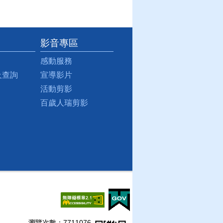
影音專區
感動服務
及查詢
宣導影片
活動剪影
百歲人瑞剪影
瀏覽次數：
7711076