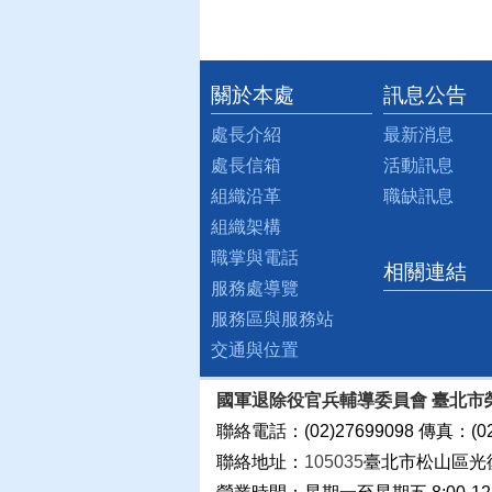
關於本處
訊息公告
:::
處長介紹
最新消息
處長信箱
活動訊息
組織沿革
職缺訊息
組織架構
職掌與電話
相關連結
服務處導覽
服務區與服務站
交通與位置
國軍退除役官兵輔導委員會 臺北市
聯絡電話：(02)27699098 傳真：(02
聯絡地址：
105035
臺北市松山區光