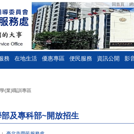
回首頁
網
服務
在地生活
優惠專區
便民服務
資訊公開
影
學(業)職訓專區
學部及專科部~開放招生
：
臺北市榮民服務處