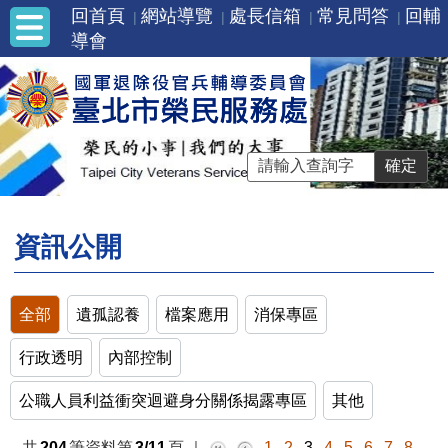
回首頁
網站導覽
處長信箱
常見問答
回輔
導會
資訊公開
全部
遺孤認養
檔案應用
消保專區
行政透明
內部控制
公職人員利益衝突迴避身分關係揭露專區
其他
共
204
筆資料第
3/11
頁
｜
1
2
3
4
5
6
7
8