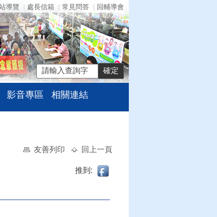
站導覽
處長信箱
常見問答
回輔導會
影音專區
相關連結
友善列印
回上一頁
推到:
」