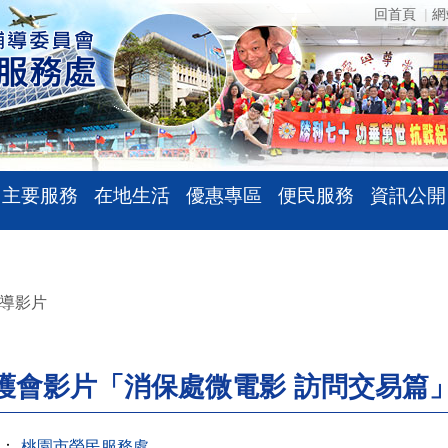
回首頁
網
主要服務
在地生活
優惠專區
便民服務
資訊公開
導影片
護會影片「消保處微電影 訪問交易篇
：
桃園市榮民服務處