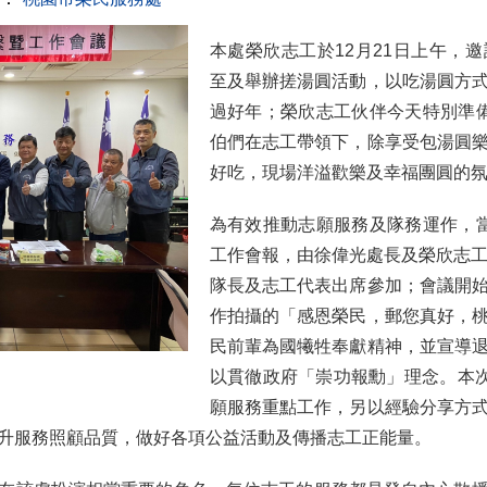
本處榮欣志工於12月21日上午，
至及舉辦搓湯圓活動，以吃湯圓方
過好年；榮欣志工伙伴今天特別準
伯們在志工帶領下，除享受包湯圓
好吃，現場洋溢歡樂及幸福團圓的
為有效推動志願服務及隊務運作，
工作會報，由徐偉光處長及榮欣志工
隊長及志工代表出席參加；會議開
作拍攝的「感恩榮民，郵您真好，
民前輩為國犧牲奉獻精神，並宣導
以貫徹政府「崇功報勳」理念。本次
願服務重點工作，另以經驗分享方
升服務照顧品質，做好各項公益活動及傳播志工正能量。