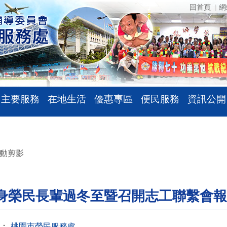
回首頁
網
主要服務
在地生活
優惠專區
便民服務
資訊公開
動剪影
身榮民長輩過冬至暨召開志工聯繫會報
：
桃園市榮民服務處