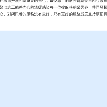
在該處扮演相當重要的角色，每位志工的服務都是發自內心散
榮欣志工能將內心的溫暖感染每一位被服務的榮民眷，共同發
心、對榮民眷的服務沒有最好，只有更好的服務態度並持續招
本處榮欣志工於12月21日上
午，邀請轄內單身榮民長輩
到處歡度冬至及舉辦搓湯圓
活動。
點閱次數：