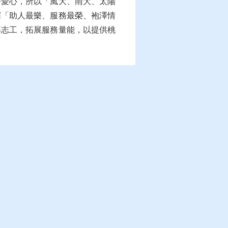
播愛心，所以「風大、雨大、太陽
揮「助人最樂、服務最榮、袍澤情
募志工，拓展服務量能，以提供桃
2321
最近更新日期：
110-12-23