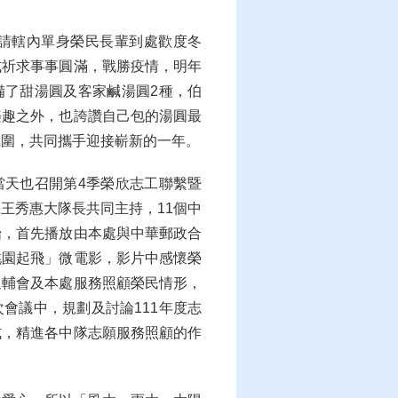
邀請轄內單身榮民長輩到處歡度冬
式祈求事事圓滿，戰勝疫情，明年
備了甜湯圓及客家鹹湯圓2種，伯
樂趣之外，也誇讚自己包的湯圓最
氛圍，共同攜手迎接嶄新的一年。
當天也召開第4季榮欣志工聯繫暨
王秀惠大隊長共同主持，11個中
始，首先播放由本處與中華郵政合
桃園起飛」微電影，影片中感懷榮
退輔會及本處服務照顧榮民情形，
會議中，規劃及討論111年度志
式，精進各中隊志願服務照顧的作