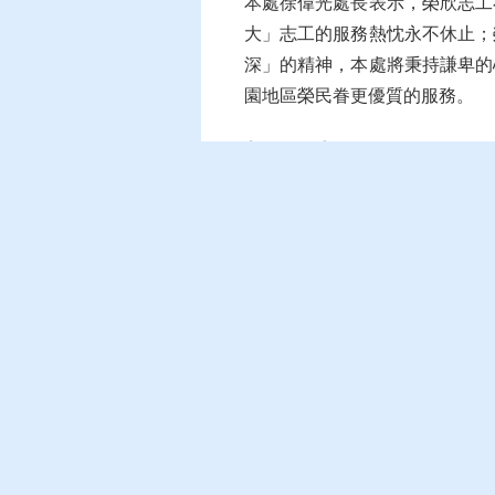
本處徐偉光處長表示，榮欣志工
大」志工的服務熱忱永不休止；
深」的精神，本處將秉持謙卑的
園地區榮民眷更優質的服務。
相關照片
為有效推動志願服務及隊務
運作，當天也召開第4季榮
欣志工聯繫暨工作會報。