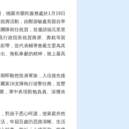
，桃園市榮民服務處於1月19日
歲祝壽活動，由鄭源敏處長親自率
工團隊前往祝賀，並邀請福元里里
及行政院長祝賀壽屏、壽糕等賀
光彩帶，並代表輔導會嚴主委為其
付出、無私奉獻的精神，致上最高
時期即毅然投身軍旅，入伍後先後
屬第16支隊執行游擊任務，並歷
榮，軍中表現勤勉負責、深獲肯
人，對孩子悉心呵護，使家庭井然
生活，年屆百歲仍思路清晰、生活