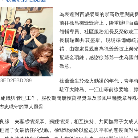
為表達對百歲榮民的崇高敬意與關懷
前往徐昌梅爺爺府上，隆重辦理百
領輔導員、社區服務組長及榮欣志
長楊瑞麟共襄盛舉。現場準備總統
禮，由鄭處長親自為徐爺爺披上榮
配戴金項鍊，感謝徐爺爺一生為國
敬意。
A38ED2EBD289
徐爺爺生於烽火動盪的年代，青年
駐守大陳島、一江山等前線要地，隸
隊組織與管理工作。服役期間屢獲寶星獎章及景風甲種獎章等殊
盡忠職守的軍人風骨。
良緣，夫妻感情深厚、鶼鰈情深，相互扶持、共同撫育子女成
也是子女最信任的父親。徐爺爺始終以堅忍與平和的態度面對