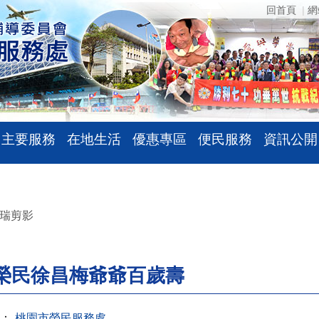
回首頁
網
主要服務
在地生活
優惠專區
便民服務
資訊公開
瑞剪影
榮民徐昌梅爺爺百歲壽
：
桃園市榮民服務處