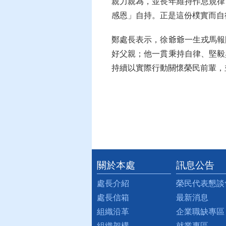
親力親為，並長年維持作息規律
感恩」自持。正是這份樸實而自
鄭處長表示，徐爺爺一生戎馬報
好父親；他一貫秉持自律、堅毅
持續以實際行動關懷榮民前輩，
關於本處
訊息公告
:::
處長介紹
榮民代表懇談
處長信箱
最新消息
組織沿革
企業職缺專區
組織架構
就業專區