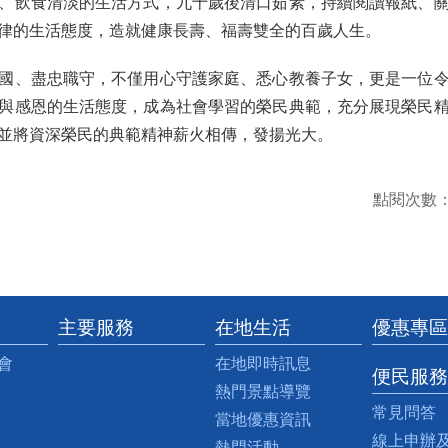
、飲食清淡的生活方式，九十歲後清口茹素，持續閱讀報紙、
律的生活態度，造就健康長壽、福壽雙全的百歲人生。
國、盡忠職守，不僅用心守護家庭、悉心教養子女，更是一位
與感恩的生活態度，成為社會學習的榮民典範，充分展現榮民
並將資深榮民的典範精神薪火相傳，發揚光大。
點閱次數
主要服務
在地生活
優惠專區
會
在地即時訊息
便民服務
熱門景點導覽
常見問答
當地優惠資訊
線上申辦
熱門活動