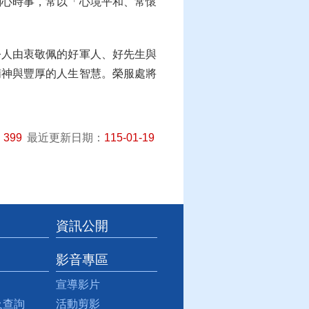
關心時事，常以「心境平和、常懷
令人由衷敬佩的好軍人、好先生與
精神與豐厚的人生智慧。榮服處將
：
399
最近更新日期：
115-01-19
資訊公開
影音專區
宣導影片
及查詢
活動剪影