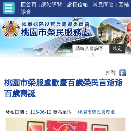
回首頁
網站導覽
處長信箱
常見問答
回輔
導會
推到:
桃園市榮服處歡慶百歲榮民言爺爺
百歲壽誕
發布日期：
115-06-12
發布單位：
桃園市榮民服務處