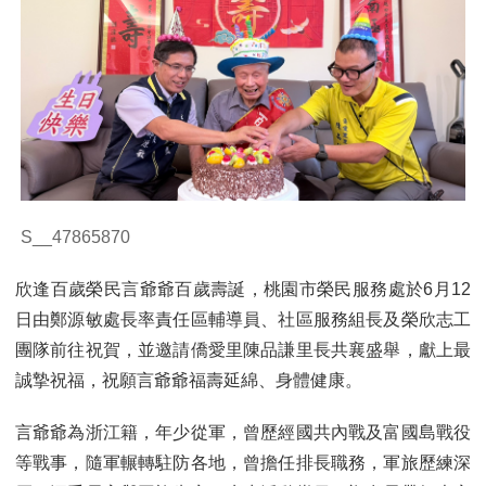
S__47865870
欣逢百歲榮民言爺爺百歲壽誕，桃園市榮民服務處於6月12
日由鄭源敏處長率責任區輔導員、社區服務組長及榮欣志工
團隊前往祝賀，並邀請僑愛里陳品謙里長共襄盛舉，獻上最
誠摯祝福，祝願言爺爺福壽延綿、身體健康。
言爺爺為浙江籍，年少從軍，曾歷經國共內戰及富國島戰役
等戰事，隨軍輾轉駐防各地，曾擔任排長職務，軍旅歷練深