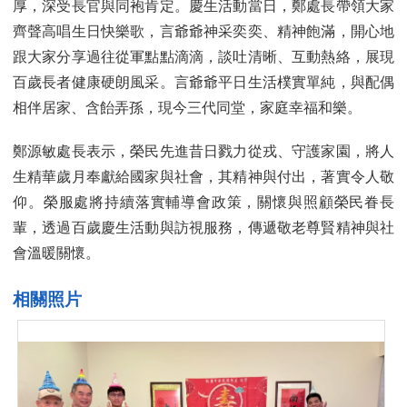
厚，深受長官與同袍肯定。慶生活動當日，鄭處長帶領大家
齊聲高唱生日快樂歌，言爺爺神采奕奕、精神飽滿，開心地
跟大家分享過往從軍點點滴滴，談吐清晰、互動熱絡，展現
百歲長者健康硬朗風采。言爺爺平日生活樸實單純，與配偶
相伴居家、含飴弄孫，現今三代同堂，家庭幸福和樂。
鄭源敏處長表示，榮民先進昔日戮力從戎、守護家園，將人
生精華歲月奉獻給國家與社會，其精神與付出，著實令人敬
仰。榮服處將持續落實輔導會政策，關懷與照顧榮民眷長
輩，透過百歲慶生活動與訪視服務，傳遞敬老尊賢精神與社
會溫暖關懷。
相關照片