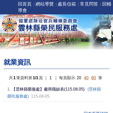
回首頁
網站導覽
處長信箱
常見問答
回輔
導會
就業資訊
共
1
筆資料第
1/1
頁
｜
1
｜
每頁顯示
20
40
60
筆
1.
【雲林縣榮服處】廠商職缺表(115.08.05)
(雲林縣
榮民服務處)
115-08-05